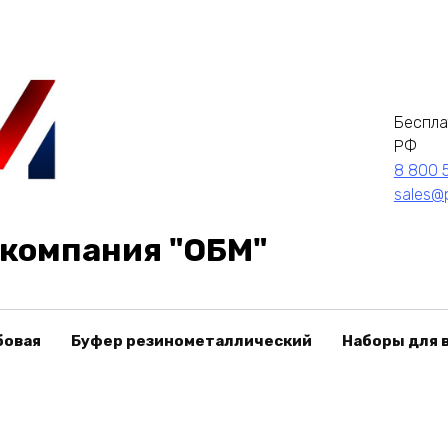
Беспла
РФ
8 800 
sales@
компания "ОБМ"
бовая
Буфер резинометаллический
Наборы для 