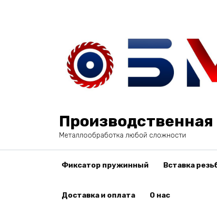
Перейти
к
содержанию
Производственная 
Металлообработка любой сложности
Фиксатор пружинный
Вставка резь
Доставка и оплата
О нас