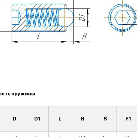
ость пружины
D
D1
L
H
S
F1