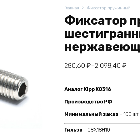
Главная
Фиксатор пружинный
Фиксатор п
шестигранн
нержавеющ
Диапазон
280,60
₽
–
2 098,40
₽
цен:
280,60 ₽
Аналог Kipp K0316
–
Производство РФ
2
098,40 ₽
Минимальный заказ
- 100 шт.
Гильза
- 08Х18Н10