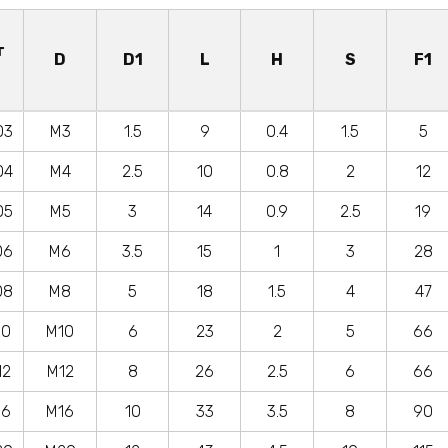
г
D
D1
L
H
S
F1
03
M3
1.5
9
0.4
1.5
5
04
M4
2.5
10
0.8
2
12
05
M5
3
14
0.9
2.5
19
06
M6
3.5
15
1
3
28
08
M8
5
18
1.5
4
47
10
M10
6
23
2
5
66
12
M12
8
26
2.5
6
66
16
M16
10
33
3.5
8
90