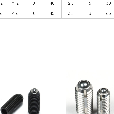
12
M12
8
40
2.5
6
30
16
M16
10
45
3.5
8
65