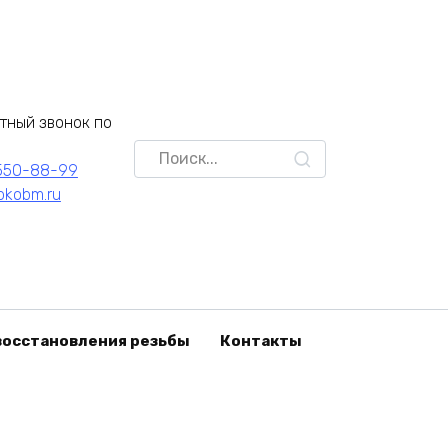
тный звонок по
Search
550-88-99
for:
pkobm.ru
восстановления резьбы
Контакты