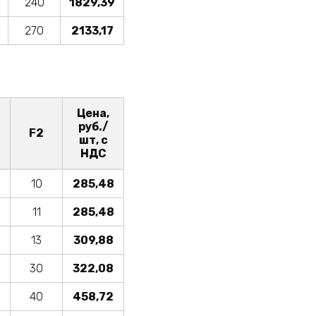
240
1829,39
270
2133,17
Цена,
руб./
F2
шт, с
НДС
10
285,48
11
285,48
13
309,88
30
322,08
40
458,72