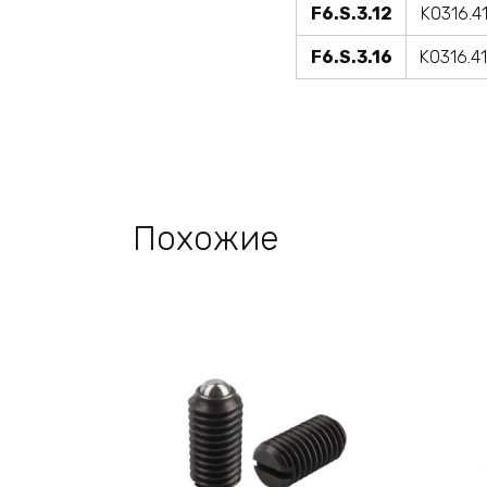
F6.S.3.12
K0316.4
F6.S.3.16
K0316.4
Похожие