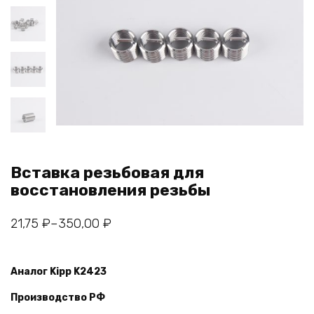
Вставка резьбовая для
восстановления резьбы
Диапазон
21,75
₽
–
350,00
₽
цен:
21,75 ₽
Аналог Kipp K2423
–
350,00 ₽
Производство РФ