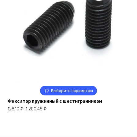
Этот
Выберите параметры
товар
Фиксатор пружинный с шестигранником
имеет
несколько
Диапазон
128,10
₽
–
1 200,48
₽
вариаций.
цен:
Опции
128,10 ₽
можно
–
выбрать
1