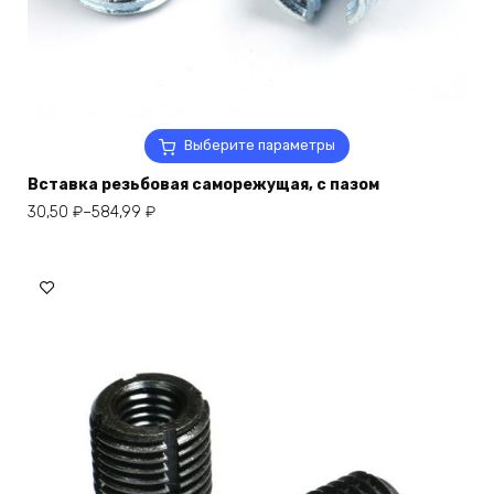
Этот
Выберите параметры
товар
Вставка резьбовая саморежущая, с пазом
имеет
несколько
Диапазон
30,50
₽
–
584,99
₽
вариаций.
цен:
Опции
30,50 ₽
можно
–
выбрать
584,99 ₽
на
странице
товара.