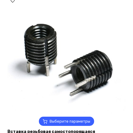
5
на
002,00 ₽
странице
товара.
Этот
Выберите параметры
товар
Вставка резьбовая самостопорящаяся
имеет