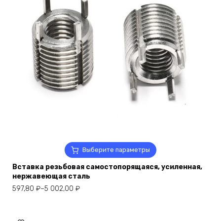
Этот
Выберите параметры
товар
Вставка резьбовая самостопорящаяся, усиленная,
имеет
нержавеющая сталь
несколько
Диапазон
вариаций.
597,80
₽
–
5 002,00
₽
цен:
Опции
597,80 ₽
можно
–
выбрать