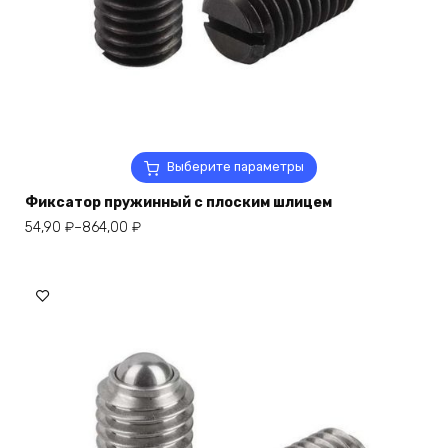
Этот
Выберите параметры
товар
Фиксатор пружинный с плоским шлицем
имеет
несколько
Диапазон
54,90
₽
–
864,00
₽
вариаций.
цен:
Опции
54,90 ₽
можно
–
выбрать
864,00 ₽
на
странице
товара.