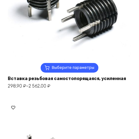
Этот
Выберите параметры
товар
Вставка резьбовая самостопорящаяся, усиленная
имеет
несколько
Диапазон
298,90
₽
–
2 562,00
₽
вариаций.
цен:
Опции
298,90 ₽
можно
–
выбрать
2
на
562,00 ₽
странице
товара.