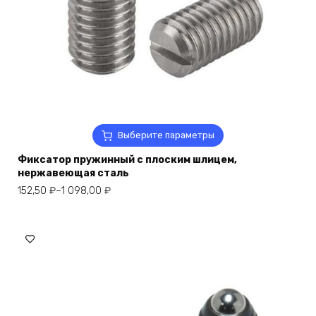
Этот
Выберите параметры
товар
Фиксатор пружинный с плоским шлицем,
имеет
нержавеющая сталь
несколько
Диапазон
вариаций.
152,50
₽
–
1 098,00
₽
цен:
Опции
152,50 ₽
можно
–
выбрать
1
на
098,00 ₽
странице
товара.