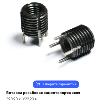
Этот
Выберите параметры
товар
Вставка резьбовая самостопорящаяся
имеет
несколько
Диапазон
298,90
₽
–
622,20
₽
вариаций.
цен:
Опции
298,90 ₽