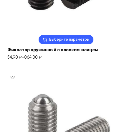
Этот
Выберите параметры
товар
Фиксатор пружинный с плоским шлицем
имеет
несколько
Диапазон
54,90
₽
–
864,00
₽
вариаций.
цен:
Опции
54,90 ₽
можно
–
выбрать
864,00 ₽
на
странице
товара.