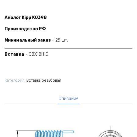
цен:
597,80 ₽
Аналог Kipp K0398
–
908,90 ₽
Производство РФ
Минимальный заказ
- 25 шт.
Вставка
- 08X18Н10
Категория:
Вставка резьбовая
Описание