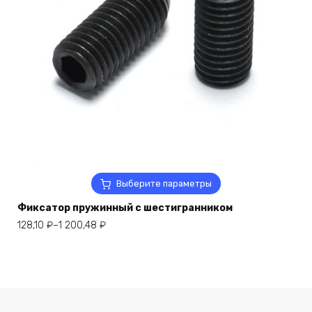
Этот
Выберите параметры
товар
Фиксатор пружинный с шестигранником
имеет
несколько
Диапазон
128,10
₽
–
1 200,48
₽
вариаций.
цен:
Опции
128,10 ₽
можно
–
выбрать
1
на
200,48 ₽
странице