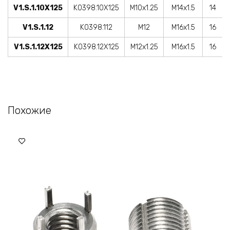
V1.S.1.10X125
K0398.10X125
M10x1.25
M14x1.5
14
V1.S.1.12
K0398.112
M12
M16x1.5
16
V1.S.1.12X125
K0398.12X125
M12x1.25
M16x1.5
16
Похожие