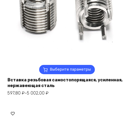
Этот
Выберите параметры
товар
Вставка резьбовая самостопорящаяся, усиленная,
имеет
нержавеющая сталь
несколько
Диапазон
вариаций.
597,80
₽
–
5 002,00
₽
цен:
Опции
597,80 ₽
можно
–
выбрать
5
на
002,00 ₽
странице
товара.