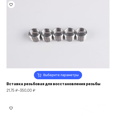
можно
–
выбрать
622,20 ₽
на
странице
товара.
Этот
Выберите параметры
товар
Вставка резьбовая для восстановления резьбы
имеет
несколько
Диапазон
21,75
₽
–
350,00
₽
вариаций.
цен:
Опции
21,75 ₽
можно
–
выбрать
350,00 ₽