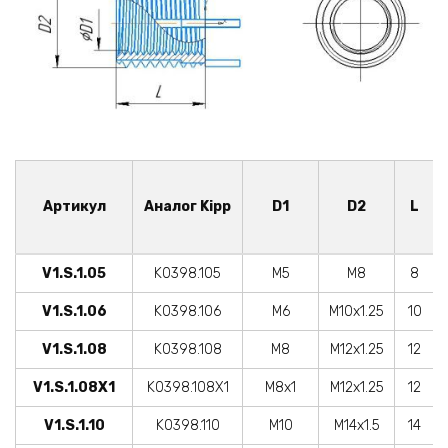
Артикул
Аналог Kipp
D1
D2
L
V1.S.1.05
K0398.105
M5
M8
8
V1.S.1.06
K0398.106
M6
M10x1.25
10
V1.S.1.08
K0398.108
M8
M12x1.25
12
V1.S.1.08X1
K0398.108X1
M8x1
M12x1.25
12
V1.S.1.10
K0398.110
M10
M14x1.5
14