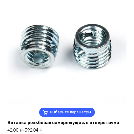
на
странице
товара.
Этот
Выберите параметры
товар
Вставка резьбовая саморежущая, с отверстиями
имеет
несколько
Диапазон
42,00
₽
–
392,84
₽