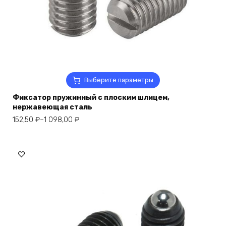
Этот
Выберите параметры
товар
Фиксатор пружинный с плоским шлицем,
имеет
нержавеющая сталь
несколько
Диапазон
вариаций.
152,50
₽
–
1 098,00
₽
цен:
Опции
152,50 ₽
можно
–
выбрать
1
на
098,00 ₽
странице
товара.